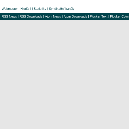
Webmaster
|
Hledání
|
Statistiky
|
Syndikační kanály
RSS News
|
RSS Downloads
|
Atom News
|
Atom Downloads
|
Plucker Text
|
Plucker Color