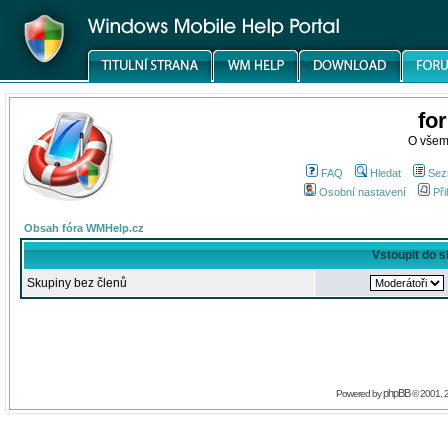
fo
O všem
FAQ
Hledat
Sez
Osobní nastavení
Při
Obsah fóra WMHelp.cz
Vstoupit do 
Skupiny bez členů
phpBB
Powered by
© 2001, 