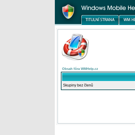
Obsah fóra WMHelp.cz
Skupiny bez členů