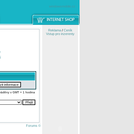
windowsmobile.cz
Reklama
/
Ceník
Vstup pro inzerenty
e
í
váděny v GMT + 1 hodina
Forums ©