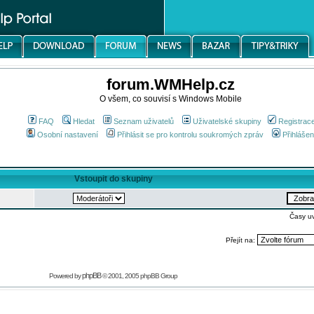
forum.WMHelp.cz
O všem, co souvisí s Windows Mobile
FAQ
Hledat
Seznam uživatelů
Uživatelské skupiny
Registrac
Osobní nastavení
Přihlásit se pro kontrolu soukromých zpráv
Přihlášen
Vstoupit do skupiny
Časy u
Přejít na:
phpBB
Powered by
© 2001, 2005 phpBB Group