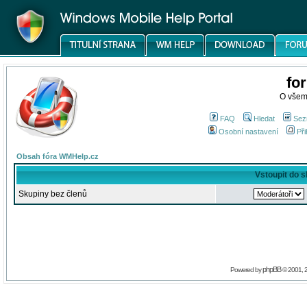
fo
O všem
FAQ
Hledat
Sez
Osobní nastavení
Při
Obsah fóra WMHelp.cz
Vstoupit do 
Skupiny bez členů
phpBB
Powered by
© 2001, 