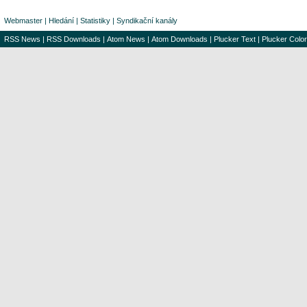
Webmaster
|
Hledání
|
Statistiky
|
Syndikační kanály
RSS News
|
RSS Downloads
|
Atom News
|
Atom Downloads
|
Plucker Text
|
Plucker Color