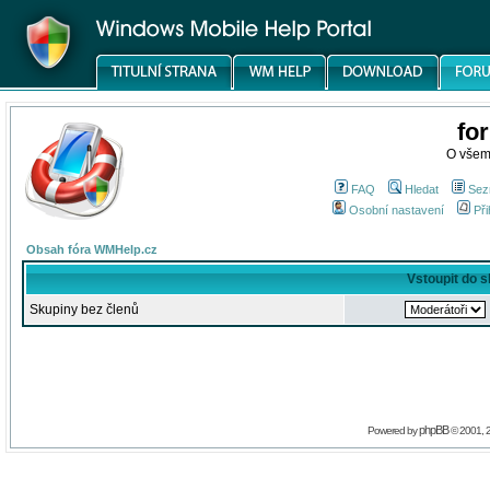
fo
O všem
FAQ
Hledat
Sez
Osobní nastavení
Při
Obsah fóra WMHelp.cz
Vstoupit do 
Skupiny bez členů
phpBB
Powered by
© 2001, 