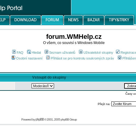
forum.WMHelp.cz
O všem, co souvisí s Windows Mobile
FAQ
Hledat
Seznam uživatelů
Uživatelské skupiny
Registrac
Osobní nastavení
Přihlásit se pro kontrolu soukromých zpráv
Přihlášen
Vstoupit do skupiny
Časy u
Přejít na:
phpBB
Powered by
© 2001, 2005 phpBB Group