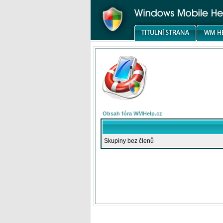
Obsah fóra WMHelp.cz
Skupiny bez členů