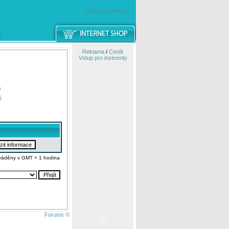
windowsmobile.cz
Reklama
/
Ceník
Vstup pro inzerenty
e
í
váděny v GMT + 1 hodina
Forums ©