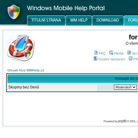
fo
O všem
FAQ
Hledat
Sez
Osobní nastavení
Při
Obsah fóra WMHelp.cz
Vstoupit do 
Skupiny bez členů
phpBB
Powered by
© 2001, 