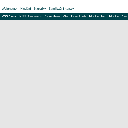
Webmaster
|
Hledání
|
Statistiky
|
Syndikační kanály
RSS News
|
RSS Downloads
|
Atom News
|
Atom Downloads
|
Plucker Text
|
Plucker Color