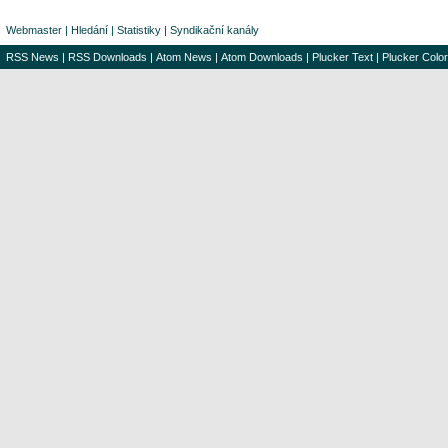
Webmaster
|
Hledání
|
Statistiky
|
Syndikační kanály
RSS News
|
RSS Downloads
|
Atom News
|
Atom Downloads
|
Plucker Text
|
Plucker Color