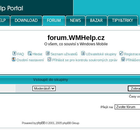
forum.WMHelp.cz
O všem, co souvisí s Windows Mobile
FAQ
Hledat
Seznam uživatelů
Uživatelské skupiny
Registrac
Osobní nastavení
Přihlásit se pro kontrolu soukromých zpráv
Přihlášen
Vstoupit do skupiny
Časy u
Přejít na:
phpBB
Powered by
© 2001, 2005 phpBB Group