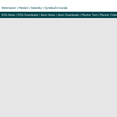
Webmaster
|
Hledání
|
Statistiky
|
Syndikační kanály
RSS News
|
RSS Downloads
|
Atom News
|
Atom Downloads
|
Plucker Text
|
Plucker Color