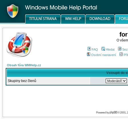
fo
O všem
FAQ
Hledat
Sez
Osobní nastavení
Při
Obsah fóra WMHelp.cz
Vstoupit do 
Skupiny bez členů
phpBB
Powered by
© 2001, 