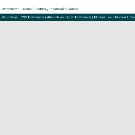
Webmaster
|
Hledání
|
Statistiky
|
Syndikační kanály
RSS News
|
RSS Downloads
|
Atom News
|
Atom Downloads
|
Plucker Text
|
Plucker Color