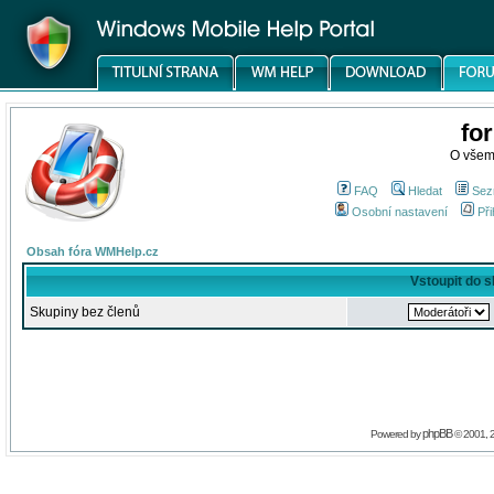
fo
O všem
FAQ
Hledat
Sez
Osobní nastavení
Při
Obsah fóra WMHelp.cz
Vstoupit do 
Skupiny bez členů
phpBB
Powered by
© 2001, 