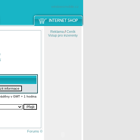
windowsmobile.cz
Reklama
/
Ceník
Vstup pro inzerenty
e
í
váděny v GMT + 1 hodina
Forums ©