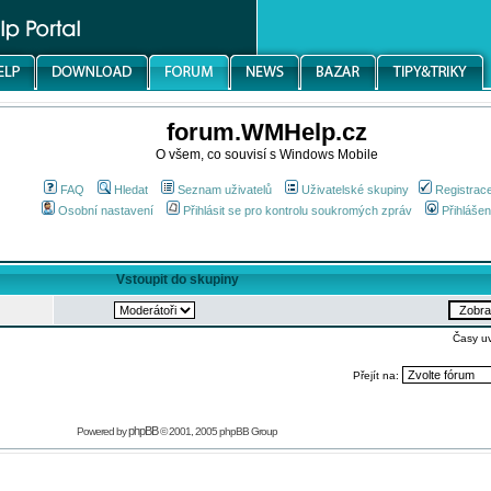
forum.WMHelp.cz
O všem, co souvisí s Windows Mobile
FAQ
Hledat
Seznam uživatelů
Uživatelské skupiny
Registrac
Osobní nastavení
Přihlásit se pro kontrolu soukromých zpráv
Přihlášen
Vstoupit do skupiny
Časy u
Přejít na:
phpBB
Powered by
© 2001, 2005 phpBB Group