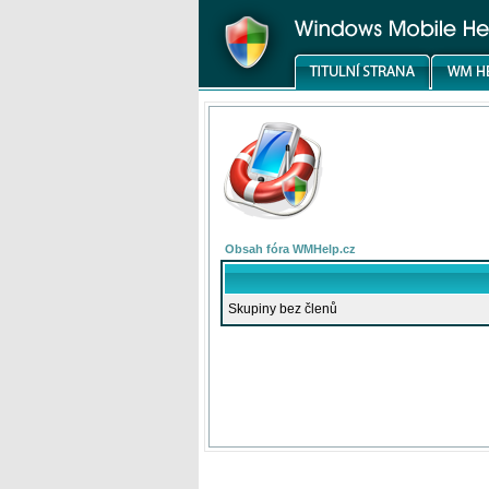
Obsah fóra WMHelp.cz
Skupiny bez členů