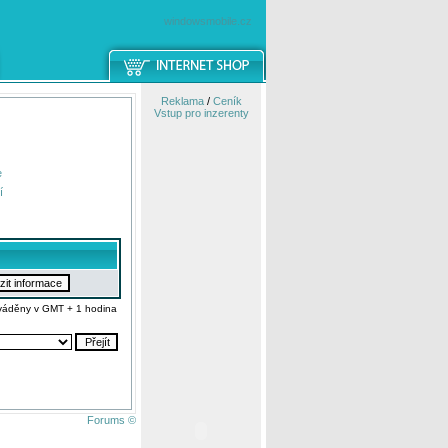
windowsmobile.cz
Reklama
/
Ceník
Vstup pro inzerenty
e
í
váděny v GMT + 1 hodina
Forums ©