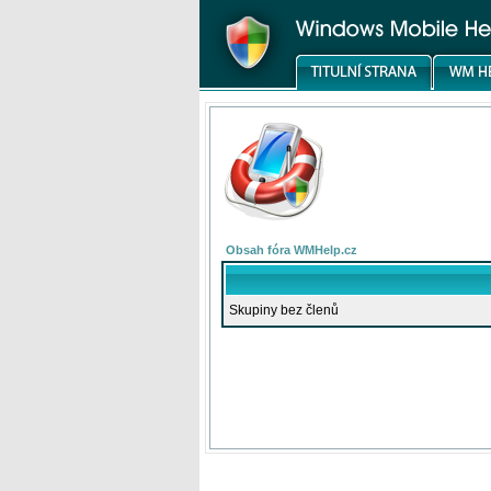
Obsah fóra WMHelp.cz
Skupiny bez členů