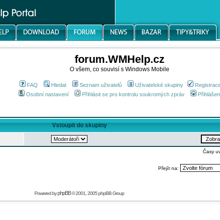
forum.WMHelp.cz
O všem, co souvisí s Windows Mobile
FAQ
Hledat
Seznam uživatelů
Uživatelské skupiny
Registrac
Osobní nastavení
Přihlásit se pro kontrolu soukromých zpráv
Přihlášen
Vstoupit do skupiny
Časy u
Přejít na:
phpBB
Powered by
© 2001, 2005 phpBB Group