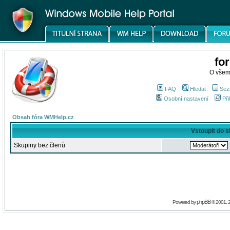
fo
O všem
FAQ
Hledat
Sez
Osobní nastavení
Při
Obsah fóra WMHelp.cz
Vstoupit do 
Skupiny bez členů
phpBB
Powered by
© 2001, 