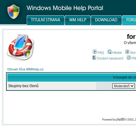
fo
O všem
FAQ
Hledat
Sez
Osobní nastavení
Při
Obsah fóra WMHelp.cz
Vstoupit do 
Skupiny bez členů
phpBB
Powered by
© 2001, 