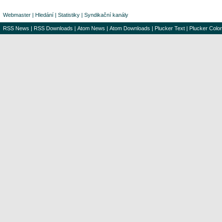
Webmaster
|
Hledání
|
Statistiky
|
Syndikační kanály
RSS News
|
RSS Downloads
|
Atom News
|
Atom Downloads
|
Plucker Text
|
Plucker Color