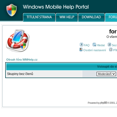
fo
O všem
FAQ
Hledat
Sez
Osobní nastavení
Při
Obsah fóra WMHelp.cz
Vstoupit do 
Skupiny bez členů
phpBB
Powered by
© 2001, 