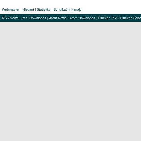
Webmaster
|
Hledání
|
Statistiky
|
Syndikační kanály
RSS News
|
RSS Downloads
|
Atom News
|
Atom Downloads
|
Plucker Text
|
Plucker Color