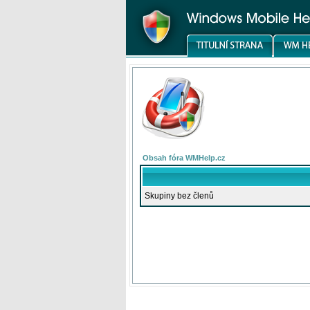
Obsah fóra WMHelp.cz
Skupiny bez členů