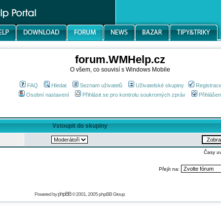
forum.WMHelp.cz
O všem, co souvisí s Windows Mobile
FAQ
Hledat
Seznam uživatelů
Uživatelské skupiny
Registrac
Osobní nastavení
Přihlásit se pro kontrolu soukromých zpráv
Přihlášen
Vstoupit do skupiny
Časy u
Přejít na:
phpBB
Powered by
© 2001, 2005 phpBB Group