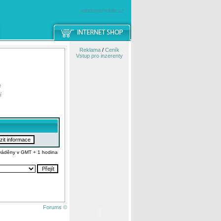
windowsmobile.cz
Reklama
/
Ceník
Vstup pro inzerenty
e
í
váděny v GMT + 1 hodina
Forums ©