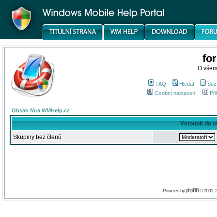
fo
O všem
FAQ
Hledat
Sez
Osobní nastavení
Při
Obsah fóra WMHelp.cz
Vstoupit do 
Skupiny bez členů
phpBB
Powered by
© 2001, 