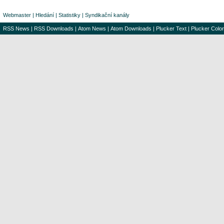
Webmaster
|
Hledání
|
Statistiky
|
Syndikační kanály
RSS News
|
RSS Downloads
|
Atom News
|
Atom Downloads
|
Plucker Text
|
Plucker Color