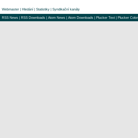
Webmaster
|
Hledání
|
Statistiky
|
Syndikační kanály
RSS News
|
RSS Downloads
|
Atom News
|
Atom Downloads
|
Plucker Text
|
Plucker Color