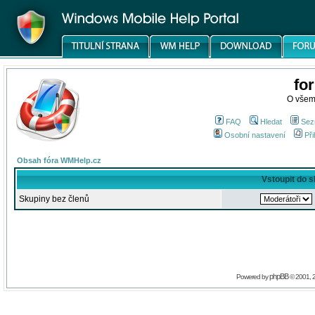
fo
O všem
FAQ
Hledat
Sez
Osobní nastavení
Při
Obsah fóra WMHelp.cz
Vstoupit do 
Skupiny bez členů
phpBB
Powered by
© 2001, 