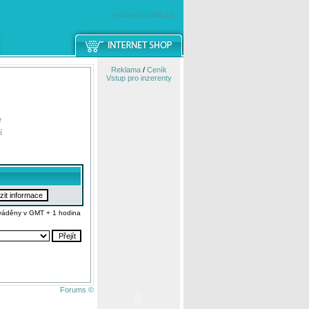
windowsmobile.cz
Reklama
/
Ceník
Vstup pro inzerenty
e
í
váděny v GMT + 1 hodina
Forums ©