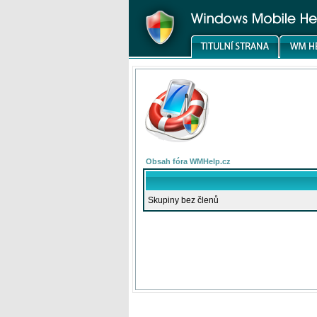
Obsah fóra WMHelp.cz
Skupiny bez členů