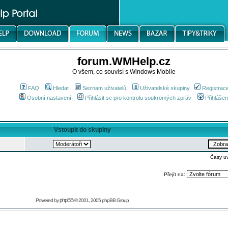
forum.WMHelp.cz
O všem, co souvisí s Windows Mobile
FAQ
Hledat
Seznam uživatelů
Uživatelské skupiny
Registrac
Osobní nastavení
Přihlásit se pro kontrolu soukromých zpráv
Přihlášen
Vstoupit do skupiny
Časy u
Přejít na:
phpBB
Powered by
© 2001, 2005 phpBB Group