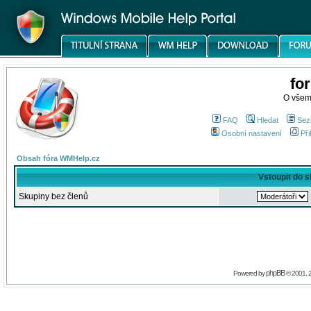
fo
O všem
FAQ
Hledat
Sez
Osobní nastavení
Při
Obsah fóra WMHelp.cz
Vstoupit do 
Skupiny bez členů
phpBB
Powered by
© 2001, 