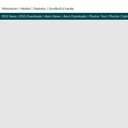
Webmaster
|
Hledání
|
Statistiky
|
Syndikační kanály
RSS News
|
RSS Downloads
|
Atom News
|
Atom Downloads
|
Plucker Text
|
Plucker Color