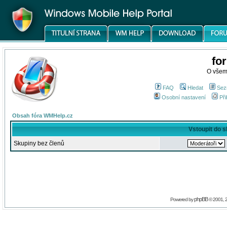
fo
O všem
FAQ
Hledat
Sez
Osobní nastavení
Při
Obsah fóra WMHelp.cz
Vstoupit do 
Skupiny bez členů
phpBB
Powered by
© 2001, 