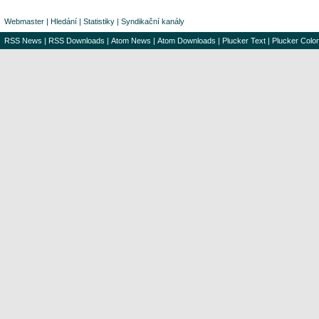
Webmaster
|
Hledání
|
Statistiky
|
Syndikační kanály
RSS News
|
RSS Downloads
|
Atom News
|
Atom Downloads
|
Plucker Text
|
Plucker Color