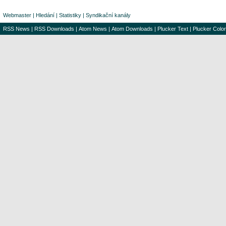
Webmaster
|
Hledání
|
Statistiky
|
Syndikační kanály
RSS News
|
RSS Downloads
|
Atom News
|
Atom Downloads
|
Plucker Text
|
Plucker Color