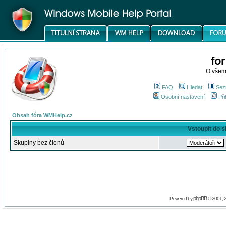
fo
O všem
FAQ
Hledat
Sez
Osobní nastavení
Při
Obsah fóra WMHelp.cz
Vstoupit do 
Skupiny bez členů
phpBB
Powered by
© 2001, 