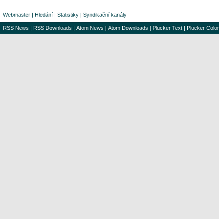
Webmaster
|
Hledání
|
Statistiky
|
Syndikační kanály
RSS News
|
RSS Downloads
|
Atom News
|
Atom Downloads
|
Plucker Text
|
Plucker Color