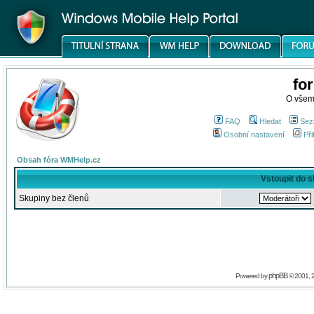
fo
O všem
FAQ
Hledat
Sez
Osobní nastavení
Při
Obsah fóra WMHelp.cz
Vstoupit do 
Skupiny bez členů
phpBB
Powered by
© 2001, 