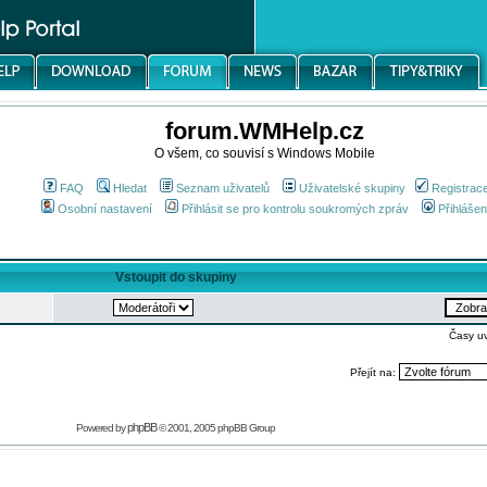
forum.WMHelp.cz
O všem, co souvisí s Windows Mobile
FAQ
Hledat
Seznam uživatelů
Uživatelské skupiny
Registrac
Osobní nastavení
Přihlásit se pro kontrolu soukromých zpráv
Přihlášen
Vstoupit do skupiny
Časy u
Přejít na:
phpBB
Powered by
© 2001, 2005 phpBB Group