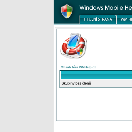
Obsah fóra WMHelp.cz
Skupiny bez členů