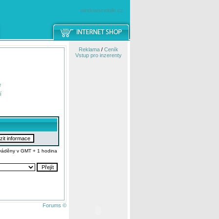
windowsmobile.cz
Reklama
/
Ceník
Vstup pro inzerenty
e
í
váděny v GMT + 1 hodina
Forums ©