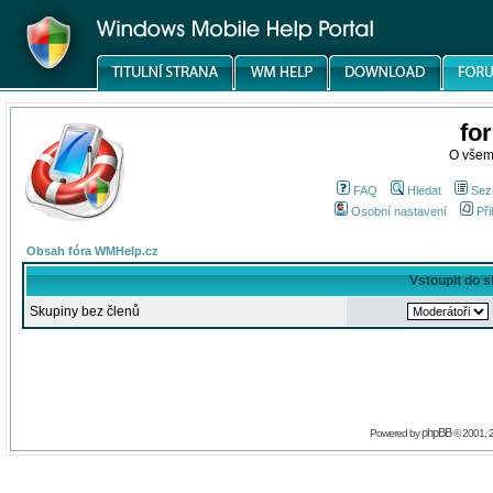
fo
O všem
FAQ
Hledat
Sez
Osobní nastavení
Při
Obsah fóra WMHelp.cz
Vstoupit do 
Skupiny bez členů
phpBB
Powered by
© 2001, 