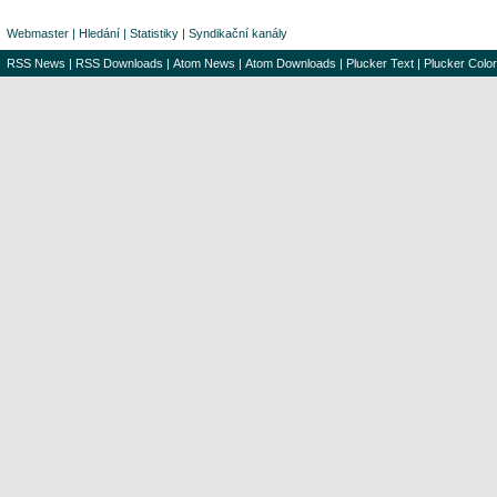
Webmaster
|
Hledání
|
Statistiky
|
Syndikační kanály
RSS News
|
RSS Downloads
|
Atom News
|
Atom Downloads
|
Plucker Text
|
Plucker Color