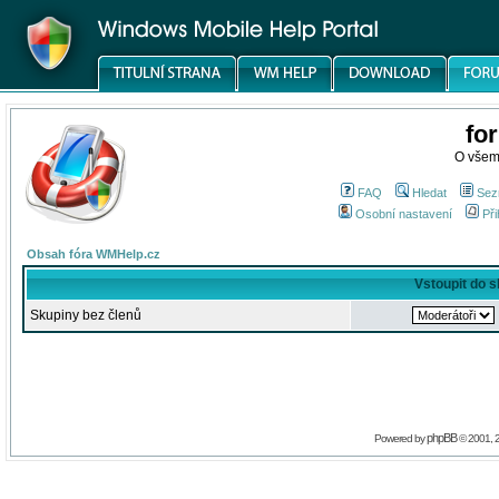
fo
O všem
FAQ
Hledat
Sez
Osobní nastavení
Při
Obsah fóra WMHelp.cz
Vstoupit do 
Skupiny bez členů
phpBB
Powered by
© 2001, 