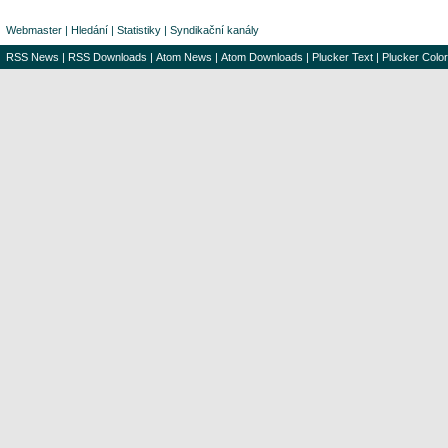
Webmaster
|
Hledání
|
Statistiky
|
Syndikační kanály
RSS News
|
RSS Downloads
|
Atom News
|
Atom Downloads
|
Plucker Text
|
Plucker Color