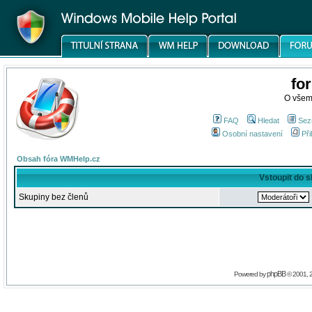
fo
O všem
FAQ
Hledat
Sez
Osobní nastavení
Při
Obsah fóra WMHelp.cz
Vstoupit do 
Skupiny bez členů
phpBB
Powered by
© 2001, 