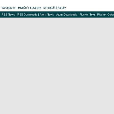
Webmaster
|
Hledání
|
Statistiky
|
Syndikační kanály
RSS News
|
RSS Downloads
|
Atom News
|
Atom Downloads
|
Plucker Text
|
Plucker Color