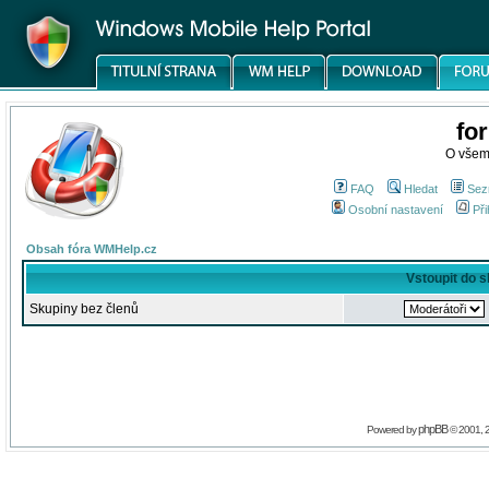
fo
O všem
FAQ
Hledat
Sez
Osobní nastavení
Při
Obsah fóra WMHelp.cz
Vstoupit do 
Skupiny bez členů
phpBB
Powered by
© 2001, 