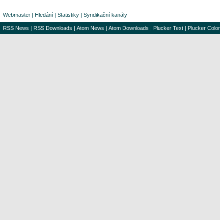
Webmaster
|
Hledání
|
Statistiky
|
Syndikační kanály
RSS News
|
RSS Downloads
|
Atom News
|
Atom Downloads
|
Plucker Text
|
Plucker Color