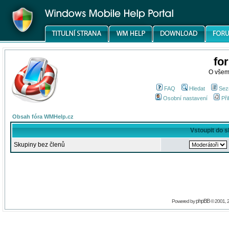
fo
O všem
FAQ
Hledat
Sez
Osobní nastavení
Při
Obsah fóra WMHelp.cz
Vstoupit do 
Skupiny bez členů
phpBB
Powered by
© 2001, 