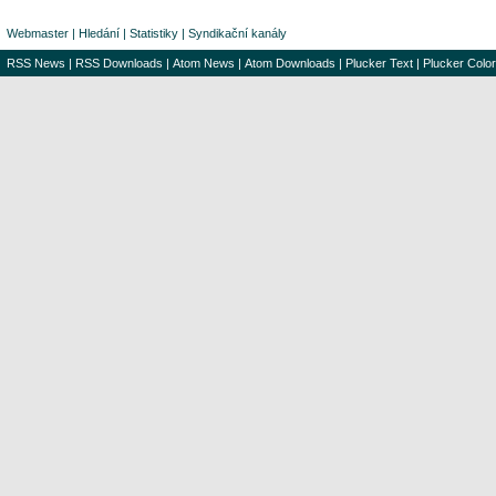
Webmaster
|
Hledání
|
Statistiky
|
Syndikační kanály
RSS News
|
RSS Downloads
|
Atom News
|
Atom Downloads
|
Plucker Text
|
Plucker Color