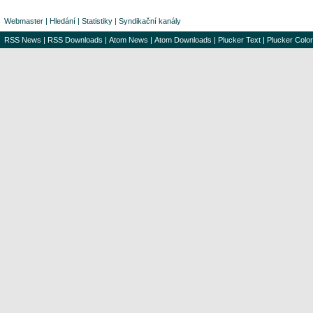
Webmaster
|
Hledání
|
Statistiky
|
Syndikační kanály
RSS News
|
RSS Downloads
|
Atom News
|
Atom Downloads
|
Plucker Text
|
Plucker Color