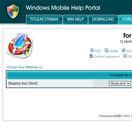
fo
O všem
FAQ
Hledat
Sez
Osobní nastavení
Při
Obsah fóra WMHelp.cz
Vstoupit do 
Skupiny bez členů
phpBB
Powered by
© 2001, 