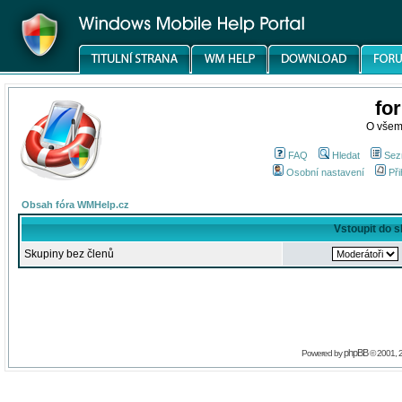
fo
O všem
FAQ
Hledat
Sez
Osobní nastavení
Při
Obsah fóra WMHelp.cz
Vstoupit do 
Skupiny bez členů
phpBB
Powered by
© 2001, 