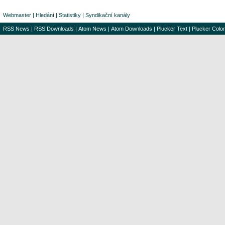
Webmaster
|
Hledání
|
Statistiky
|
Syndikační kanály
RSS News
|
RSS Downloads
|
Atom News
|
Atom Downloads
|
Plucker Text
|
Plucker Color