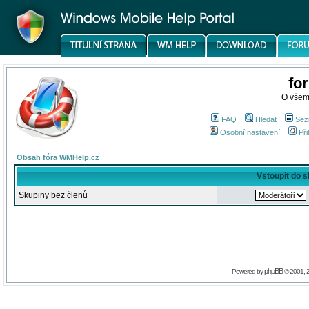
fo
O všem
FAQ
Hledat
Sez
Osobní nastavení
Při
Obsah fóra WMHelp.cz
Vstoupit do 
Skupiny bez členů
phpBB
Powered by
© 2001, 