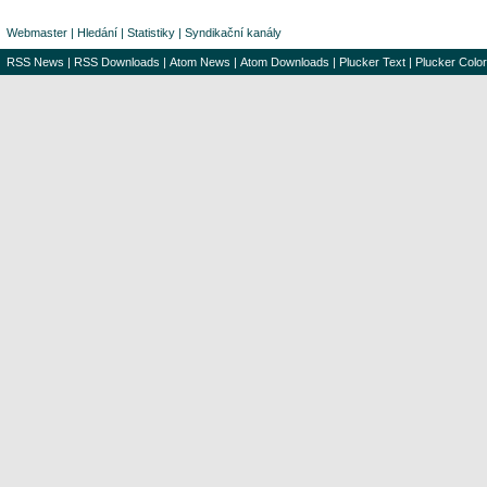
Webmaster
|
Hledání
|
Statistiky
|
Syndikační kanály
RSS News
|
RSS Downloads
|
Atom News
|
Atom Downloads
|
Plucker Text
|
Plucker Color