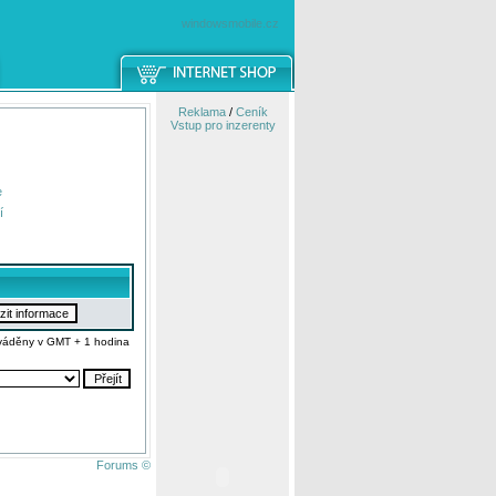
windowsmobile.cz
Reklama
/
Ceník
Vstup pro inzerenty
e
í
váděny v GMT + 1 hodina
Forums ©