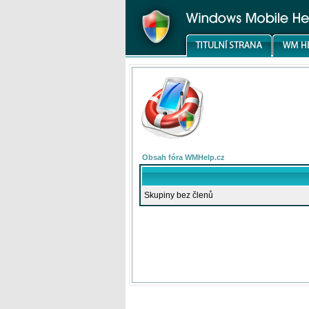
Obsah fóra WMHelp.cz
Skupiny bez členů