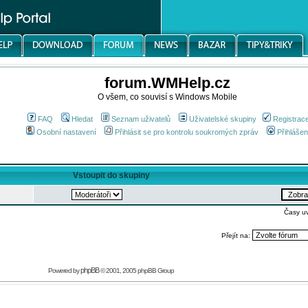
forum.WMHelp.cz
O všem, co souvisí s Windows Mobile
FAQ
Hledat
Seznam uživatelů
Uživatelské skupiny
Registrac
Osobní nastavení
Přihlásit se pro kontrolu soukromých zpráv
Přihlášen
Vstoupit do skupiny
Časy u
Přejít na:
phpBB
Powered by
© 2001, 2005 phpBB Group