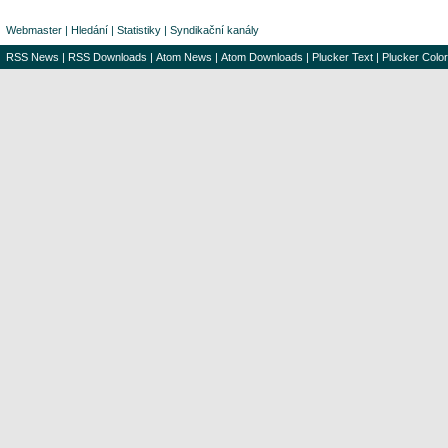
Webmaster
|
Hledání
|
Statistiky
|
Syndikační kanály
RSS News
|
RSS Downloads
|
Atom News
|
Atom Downloads
|
Plucker Text
|
Plucker Color