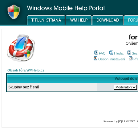
fo
O všem
FAQ
Hledat
Sez
Osobní nastavení
Při
Obsah fóra WMHelp.cz
Vstoupit do 
Skupiny bez členů
phpBB
Powered by
© 2001, 