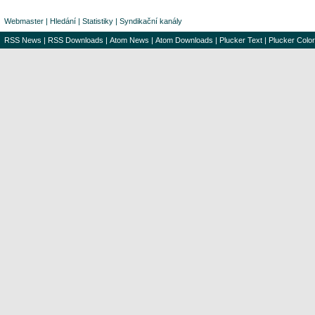
Webmaster
|
Hledání
|
Statistiky
|
Syndikační kanály
RSS News
|
RSS Downloads
|
Atom News
|
Atom Downloads
|
Plucker Text
|
Plucker Color