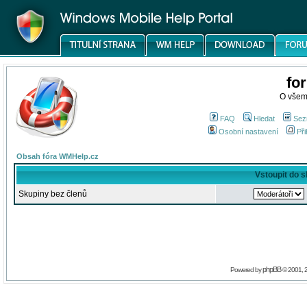
fo
O všem
FAQ
Hledat
Sez
Osobní nastavení
Při
Obsah fóra WMHelp.cz
Vstoupit do 
Skupiny bez členů
phpBB
Powered by
© 2001, 