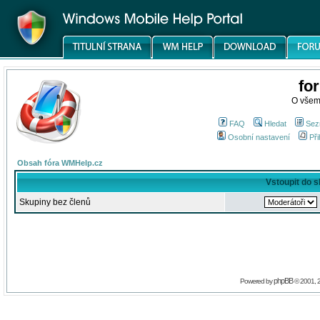
fo
O všem
FAQ
Hledat
Sez
Osobní nastavení
Při
Obsah fóra WMHelp.cz
Vstoupit do 
Skupiny bez členů
phpBB
Powered by
© 2001, 