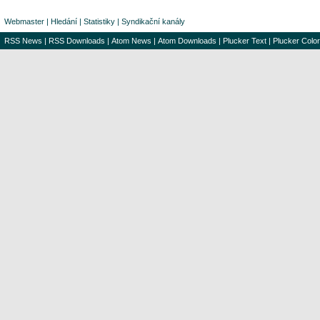
Webmaster
|
Hledání
|
Statistiky
|
Syndikační kanály
RSS News
|
RSS Downloads
|
Atom News
|
Atom Downloads
|
Plucker Text
|
Plucker Color