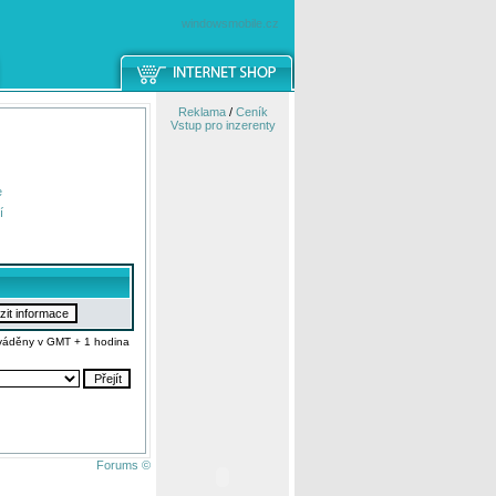
windowsmobile.cz
Reklama
/
Ceník
Vstup pro inzerenty
e
í
váděny v GMT + 1 hodina
Forums ©