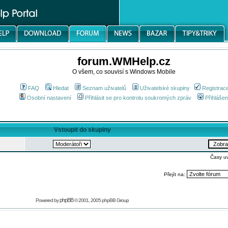
forum.WMHelp.cz
O všem, co souvisí s Windows Mobile
FAQ
Hledat
Seznam uživatelů
Uživatelské skupiny
Registrac
Osobní nastavení
Přihlásit se pro kontrolu soukromých zpráv
Přihlášen
Vstoupit do skupiny
Časy u
Přejít na:
phpBB
Powered by
© 2001, 2005 phpBB Group