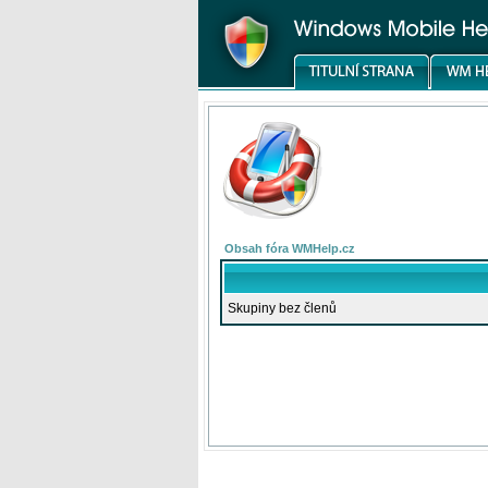
Obsah fóra WMHelp.cz
Skupiny bez členů