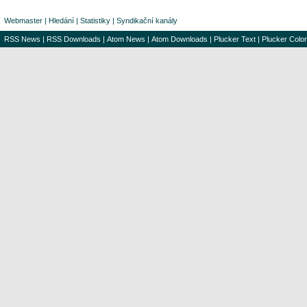
Webmaster
|
Hledání
|
Statistiky
|
Syndikační kanály
RSS News
|
RSS Downloads
|
Atom News
|
Atom Downloads
|
Plucker Text
|
Plucker Color