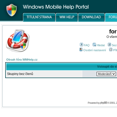
fo
O všem
FAQ
Hledat
Sez
Osobní nastavení
Při
Obsah fóra WMHelp.cz
Vstoupit do 
Skupiny bez členů
phpBB
Powered by
© 2001, 