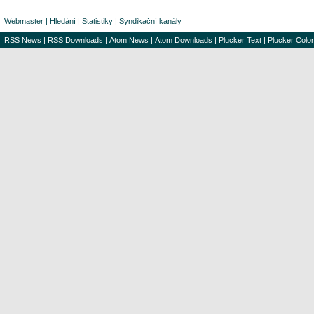
Webmaster
|
Hledání
|
Statistiky
|
Syndikační kanály
RSS News
|
RSS Downloads
|
Atom News
|
Atom Downloads
|
Plucker Text
|
Plucker Color