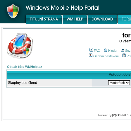
fo
O všem
FAQ
Hledat
Sez
Osobní nastavení
Při
Obsah fóra WMHelp.cz
Vstoupit do 
Skupiny bez členů
phpBB
Powered by
© 2001, 