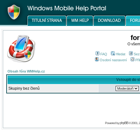
fo
O všem
FAQ
Hledat
Sez
Osobní nastavení
Při
Obsah fóra WMHelp.cz
Vstoupit do 
Skupiny bez členů
phpBB
Powered by
© 2001, 