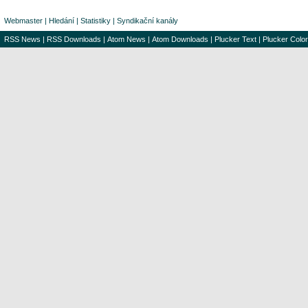
Webmaster
|
Hledání
|
Statistiky
|
Syndikační kanály
RSS News
|
RSS Downloads
|
Atom News
|
Atom Downloads
|
Plucker Text
|
Plucker Color