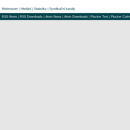
Webmaster
|
Hledání
|
Statistiky
|
Syndikační kanály
RSS News
|
RSS Downloads
|
Atom News
|
Atom Downloads
|
Plucker Text
|
Plucker Color