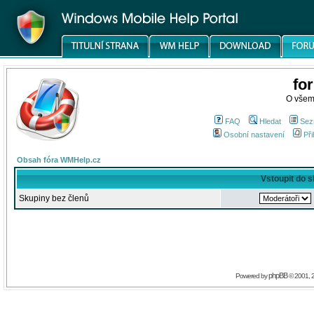
fo
O všem
FAQ
Hledat
Sez
Osobní nastavení
Při
Obsah fóra WMHelp.cz
Vstoupit do 
Skupiny bez členů
phpBB
Powered by
© 2001, 