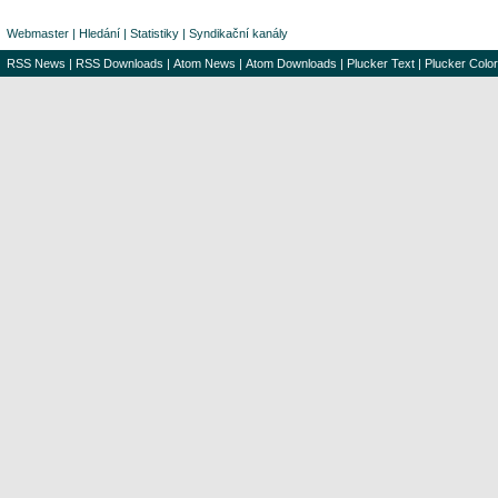
Webmaster
|
Hledání
|
Statistiky
|
Syndikační kanály
RSS News
|
RSS Downloads
|
Atom News
|
Atom Downloads
|
Plucker Text
|
Plucker Color