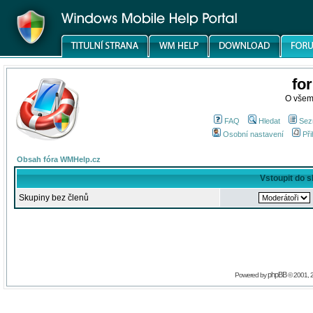
fo
O všem
FAQ
Hledat
Sez
Osobní nastavení
Při
Obsah fóra WMHelp.cz
Vstoupit do 
Skupiny bez členů
phpBB
Powered by
© 2001, 