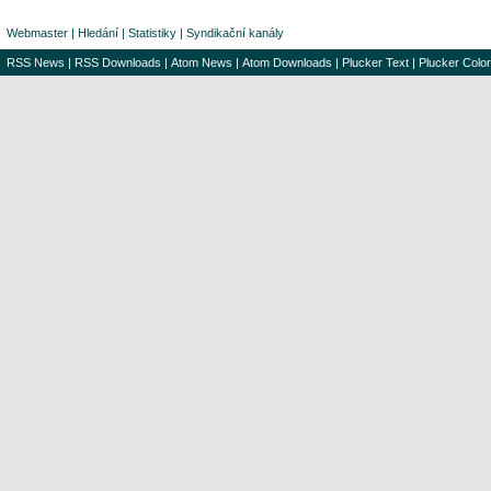
Webmaster
|
Hledání
|
Statistiky
|
Syndikační kanály
RSS News
|
RSS Downloads
|
Atom News
|
Atom Downloads
|
Plucker Text
|
Plucker Color