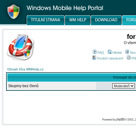
fo
O všem
FAQ
Hledat
Sez
Osobní nastavení
Při
Obsah fóra WMHelp.cz
Vstoupit do 
Skupiny bez členů
phpBB
Powered by
© 2001, 