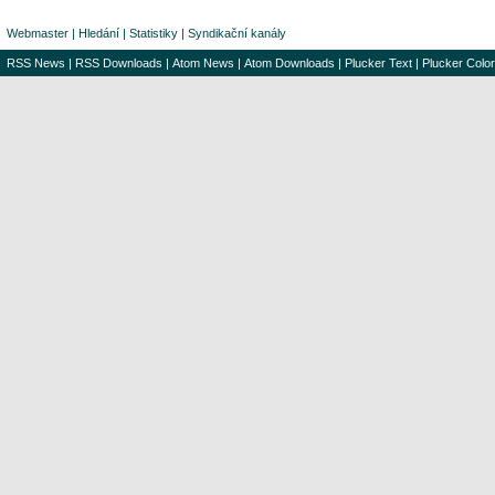
Webmaster
|
Hledání
|
Statistiky
|
Syndikační kanály
RSS News
|
RSS Downloads
|
Atom News
|
Atom Downloads
|
Plucker Text
|
Plucker Color