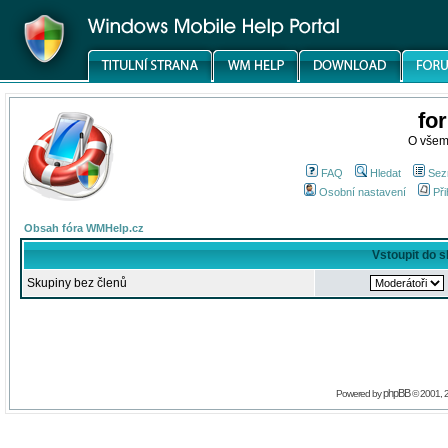
fo
O všem
FAQ
Hledat
Sez
Osobní nastavení
Při
Obsah fóra WMHelp.cz
Vstoupit do 
Skupiny bez členů
phpBB
Powered by
© 2001, 