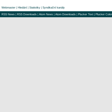
Webmaster
|
Hledání
|
Statistiky
|
Syndikační kanály
RSS News
|
RSS Downloads
|
Atom News
|
Atom Downloads
|
Plucker Text
|
Plucker Color