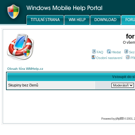
fo
O všem
FAQ
Hledat
Sez
Osobní nastavení
Při
Obsah fóra WMHelp.cz
Vstoupit do 
Skupiny bez členů
phpBB
Powered by
© 2001, 