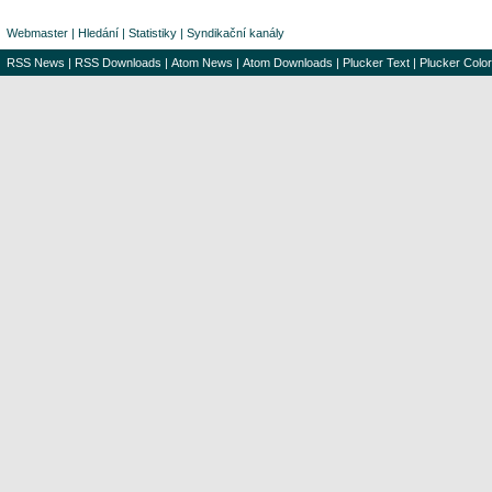
Webmaster
|
Hledání
|
Statistiky
|
Syndikační kanály
RSS News
|
RSS Downloads
|
Atom News
|
Atom Downloads
|
Plucker Text
|
Plucker Color