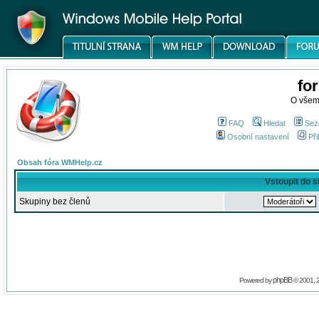
fo
O všem
FAQ
Hledat
Sez
Osobní nastavení
Při
Obsah fóra WMHelp.cz
Vstoupit do 
Skupiny bez členů
phpBB
Powered by
© 2001, 