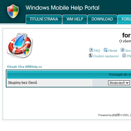
fo
O všem
FAQ
Hledat
Sez
Osobní nastavení
Při
Obsah fóra WMHelp.cz
Vstoupit do 
Skupiny bez členů
phpBB
Powered by
© 2001, 