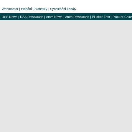
Webmaster
|
Hledání
|
Statistiky
|
Syndikační kanály
RSS News
|
RSS Downloads
|
Atom News
|
Atom Downloads
|
Plucker Text
|
Plucker Color