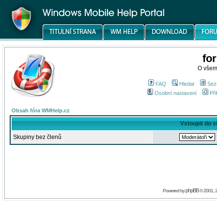
fo
O všem
FAQ
Hledat
Sez
Osobní nastavení
Při
Obsah fóra WMHelp.cz
Vstoupit do 
Skupiny bez členů
phpBB
Powered by
© 2001, 