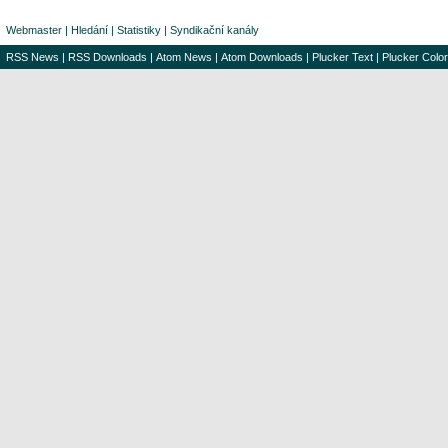
Webmaster
|
Hledání
|
Statistiky
|
Syndikační kanály
RSS News
|
RSS Downloads
|
Atom News
|
Atom Downloads
|
Plucker Text
|
Plucker Color