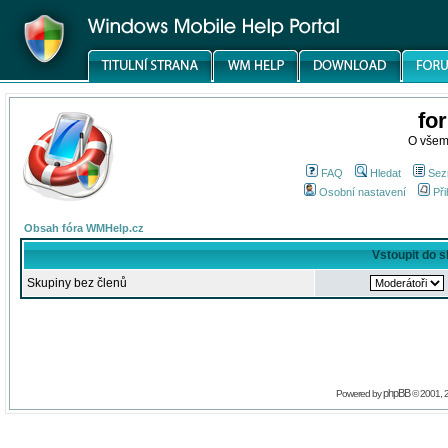
fo
O všem
FAQ
Hledat
Sez
Osobní nastavení
Při
Obsah fóra WMHelp.cz
Vstoupit do 
Skupiny bez členů
phpBB
Powered by
© 2001, 