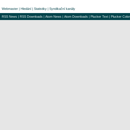
Webmaster
|
Hledání
|
Statistiky
|
Syndikační kanály
RSS News
|
RSS Downloads
|
Atom News
|
Atom Downloads
|
Plucker Text
|
Plucker Color