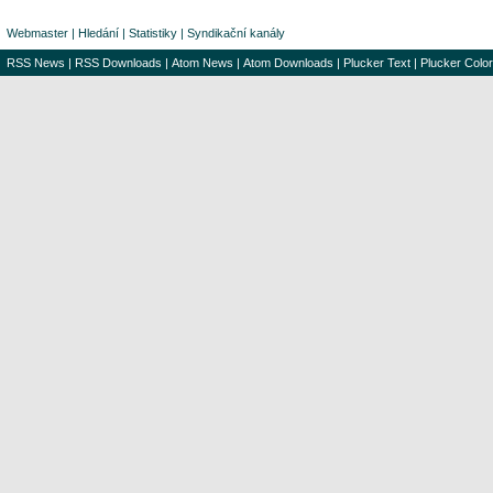
Webmaster
|
Hledání
|
Statistiky
|
Syndikační kanály
RSS News
|
RSS Downloads
|
Atom News
|
Atom Downloads
|
Plucker Text
|
Plucker Color