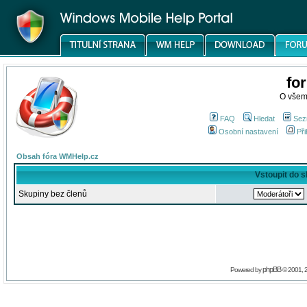
fo
O všem
FAQ
Hledat
Sez
Osobní nastavení
Při
Obsah fóra WMHelp.cz
Vstoupit do 
Skupiny bez členů
phpBB
Powered by
© 2001, 